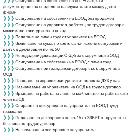
❱❱❱
Осигуряване на собственик на две ЕООД-та и
документиране на споделяне на служителите между двете
фирми
❱❱❱
Осигуряване на собственик на ЕООД без продажби
❱❱❱
Осигуряване на управител, работещ по трудов договор с
максимален осигурителен доход
❱❱❱
Полагане на личен труд от управител на ЕООД
❱❱❱
Включване на сума, по която са начислени осигуровки и
данък, в декларация по чл. 50
❱❱❱
Неподадени декларации ОКД-5 за съдружници в ООД
❱❱❱
Осигуряване на собственик на ЕООД с личен труд
❱❱❱
Осигуряване при граждански договор със съдружник в
ООД
❱❱❱
Плащане на здравни осигуровки от поляк на ДУК у нас
❱❱❱
Назначаване на управители на ООД на трудов договор
❱❱❱
Връщане на работа на лице по майчинство на работа като
член на СД
❱❱❱
Спиране на осигуряване на управител на ЕООД чужд
гражданин
❱❱❱
Подаване на декларация по чл. 15 от ЗЗБУТ от дружество
без лица по трудов договор
❱❱❱
Назначаване и осигуряване на управител