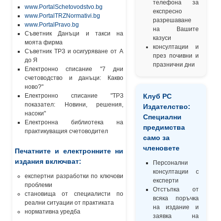
телефона за
www.PortalSchetovodstvo.bg
експресно
www.PortalTRZNormativi.bg
разрешаване
www.PortalPravo.bg
на Вашите
Съветник Данъци и такси на
казуси
моята фирма
консултации и
Съветник ТРЗ и осигуряване от А
през почивни и
до Я
празнични дни
Електронно списание "7 дни
счетоводство и данъци: Какво
ново?"
Електронно списание "ТРЗ
Клуб РС
показател: Новини, решения,
Издателство:
насоки"
Специални
Електронна библиотека на
предимства
практикуващия счетоводител
само за
членовете
Печатните и електронните ни
издания включват:
Персонални
консултации с
експертни разработки по ключови
експерти
проблеми
Отстъпка от
становища от специалисти по
всяка поръчка
реални ситуации от практиката
на издание и
нормативна уредба
заявка на