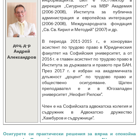
дирекция „Сигурност" на МВР Академия
(2006-2008), Института за публична
администрация и европейска интеграция
(2006-2008), Международната фондация
„Св. Св. Кирил и Методий" (2007) и др.
В периода 2011-2015 г., е хоноруван
доц. д-р
асистент по трудово право в Юридическия
Андрей
факултет на Софийския университет, а от
Александров
2016 г. е главен асистент по трудово право в
Института за държавата и правото при БАН.
През 2017 г. е избран на академичната
длъжност „доцент" по трудово право и
обществено осигуряване. Щатен
преподавател е и в Югозападен
университет „Неофит Рилски".
Член е на Софийската адвокатска колегия и
съдружник в Адвокатско дружество
„Камбуров и съдружници".
Осигурете си практически решения за вярна и спокойна