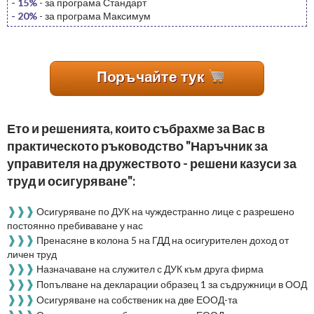
- 15%
- за програма Стандарт
- 20%
- за програма Максимум
Ето и решенията, които събрахме за Вас в
практическото ръководство "Наръчник за
управителя на дружеството - решени казуси за
труд и осигуряване":
❱❱❱
Осигуряване по ДУК на чуждестранно лице с разрешено
постоянно пребиваване у нас
❱❱❱
Пренасяне в колона 5 на ГДД на осигурителен доход от
личен труд
❱❱❱
Назначаване на служител с ДУК към друга фирма
❱❱❱
Попълване на декларации образец 1 за съдружници в ООД
❱❱❱
Осигуряване на собственик на две ЕООД-та