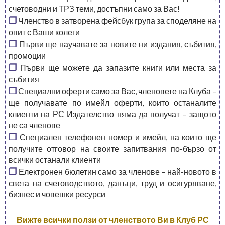
счетоводни и ТРЗ теми, достъпни само за Вас!
❒
Членство в затворена фейсбук група за споделяне на
опит с Ваши колеги
❒
Първи ще научавате за новите ни издания, събития,
промоции
❒
Първи ще можете да запазите книги или места за
събития
❒
Специални оферти само за Вас, членовете на Клуба –
ще получавате по имейл оферти, които останалите
клиенти на РС Издателство няма да получат – защото
не са членове
❒
Специален телефонен номер и имейл, на които ще
получите отговор на своите запитвания по-бързо от
всички останали клиенти
❒
Електронен бюлетин само за членове – най-новото в
света на счетоводството, данъци, труд и осигуряване,
бизнес и човешки ресурси
Вижте всички ползи от членството Ви в Клуб РС