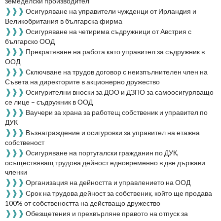
земеделски производител
❱❱❱
Осигуряване на управители чужденци от Ирландия и
Великобритания в българска фирма
❱❱❱
Осигуряване на четирима съдружници от Австрия с
българско ООД
❱❱❱
Прекратяване на работа като управител за съдружник в
ООД
❱❱❱
Сключване на трудов договор с неизпълнителен член на
Съвета на директорите в акционерно дружество
❱❱❱
Осигурителни вноски за ДОО и ДЗПО за самоосигуряващо
се лице – съдружник в ООД
❱❱❱
Ваучери за храна за работещ собственик и управител по
ДУК
❱❱❱
Възнаграждение и осигуровки за управител на етажна
собственост
❱❱❱
Осигуряване на португалски гражданин по ДУК,
осъществяващ трудова дейност едновременно в две държави
членки
❱❱❱
Организация на дейността и управлението на ООД
❱❱❱
Срок на трудова дейност за собственик, който ще продава
100% от собствеността на действащо дружество
❱❱❱
Обезщетения и прехвърляне правото на отпуск за