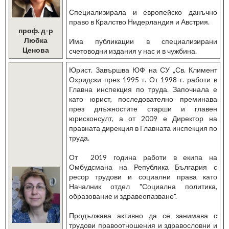
Специализирала и европейско данъчно
право в Кралство Нидерландия и Австрия.
проф. д-р
Любка
Има публикации в специализирани
Ценова
счетоводни издания у нас и в чужбина.
Юрист. Завършва ЮФ на СУ „Св. Климент
Охридски през 1995 г. От 1998 г. работи в
Главна инспекция по труда. Започнала е
като юрист, последователно преминава
през длъжностите старши и главен
юрисконсулт, а от 2009 е Директор на
правната дирекция в Главната инспекция по
труда.
От 2019 година работи в екипа на
Омбудсмана на Република България с
ресор трудови и социални права като
Началник отдел "Социална политика,
образование и здравеопазване".
Продължава активно да се занимава с
трудови правоотношения и здравословни и