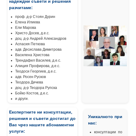
надеждни съвети и решения
разчитаме:
проф. д-р Стоян Дурин
Елена Илиева
Ели Марова
Христо Досев, д.е.с.
доц. д-р Андрей Александров
Аспасия Петкова
адв. Десислава Димитрова
Василена Христова
Трендафил Василев, д.е.с.
Алиция Профирова, д.е.с.
Теодоси Георгиев, д.е.с.
адв. Росен Русков
Теодора Дичева
доц. д-р Теодора Рупска
Бойко Костов, д.е.с.
и други.
Експертните ни консултации,
Уникалното при
решения и съвети достигат до
нас:
Вас чрез нашите абонаментни
услуги:
консултации по