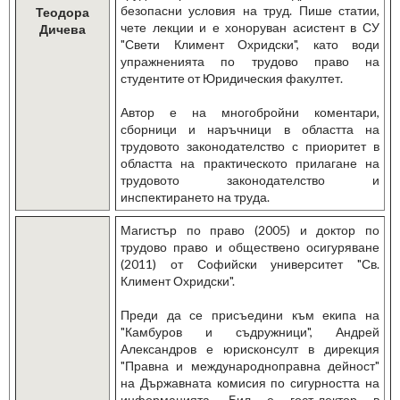
безопасни условия на труд. Пише статии,
Теодора
чете лекции и е хоноруван асистент в СУ
Дичева
"Свети Климент Охридски", като води
упражненията по трудово право на
студентите от Юридическия факултет.
Автор е на многобройни коментари,
сборници и наръчници в областта на
трудовото законодателство с приоритет в
областта на практическото прилагане на
трудовото законодателство и
инспектирането на труда.
Магистър по право (2005) и доктор по
трудово право и обществено осигуряване
(2011) от Софийски университет "Св.
Климент Охридски".
Преди да се присъедини към екипа на
"Камбуров и съдружници", Андрей
Александров е юрисконсулт в дирекция
"Правна и международноправна дейност"
на Държавната комисия по сигурността на
информацията. Бил е гост-лектор в