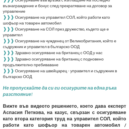
възнаграждение и бонус след прекратяване на договор за
управление
❱❱❱
Осигуряване на управител СОЛ, който работи като
шофьор на товарен автомобил
❱❱❱
Осигуряване на СОЛ през дружество, където ще е
управител
❱❱❱
Осигуряване на чужденец от Великобритания, който е
съдружник и управител в българско ООД
❱❱❱
Здравно осигуряване на британец с ООД у нас
❱❱❱
Здравно осигуряване на британец с подновено
продължително пребиваване
❱❱❱
Осигуряване на швейцарец - управител и съдружник в
българско ООД
Не пропускайте да си ги осигурите на една ръка
разстояние!
Вижте във видеото решението, което дава експерт
Аспасия Петкова, на казус, свързан с осигуряване
като втора категория труд на управител СОЛ, който
работи като шофьор на товарен автомобил /