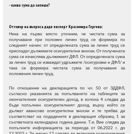
- каква сума да запиша?
Отговор на въпроса даде експерт Красимира Гергева:
Нека на първо място уточним, че чистата сума за
получаване при положен личен труд се формира по
следният начин: от определената сума за личен труд се
приспадат дължимите осигурителни вноски. От получената
сума се изчислява дължимият ДФЛ. От определената сума
за личен труд се изваждат удръжките /осигуровки и ДФЛ/ и
така се формира чистата сума за получаване за
положения личен труд.
По отношение на декларацията по чл. 50 от ЗДДФЛ,
съгласно указанията за попълването на таблиците за
окончателния осигурителен доход, в колона 4 следва да
бъде попълнен осигурителният доход, върху който се
дължат авансово осигурителни вноски и те трябва да
съответстват на подадените в декларация образец 1 за
съответната календарна година данни. Т.е. Вие следва да
попълните информацията за периода от 06.2022 г. до
12.2022 г. За месец 12 следва да включите осигурителния