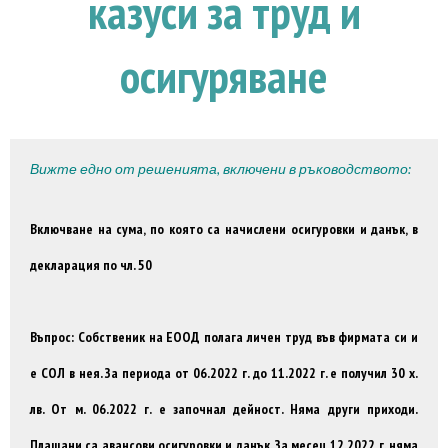
казуси за труд и
осигуряване
Вижте едно от решенията, включени в ръководството:
Включване на сума, по която са начислени осигуровки и данък, в
декларация по чл. 50
Въпрос: Собственик на ЕООД полага личен труд във фирмата си и
е СОЛ в нея. За периода от 06.2022 г. до 11.2022 г. е получил 30 х.
лв. От м. 06.2022 г. е започнал дейност. Няма други приходи.
Плащани са авансови осигуровки и данък. За месец 12.2022 г. няма