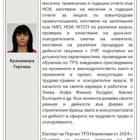
месечни, тримесечни и годишни отчети към
НСИ, изготвяне на месечни и годишни
отчети за лицата по извънтрудови
правоотношения, изготвяне на запитвания
към НАП, НОИ, МТСП по различни казуси,
проверка и изчистване на данъчно-
осигурителните сметки на клиентите,
изготвяне на различни процедури за
дейности свързани с УЧР, подготвяне на
длъжностни характеристики, провеждане на
Красимира
обучения по ТРЗ, ежедневно проследяване
Гергева
на промените в законодателството, както и
промените в проект, консултации по
трудово-правни и осигурителни казуси. В
началото на своята кариера е работила с
Уника, Алфа Финанс Холдинг, Азелис
България и др. Към момента развива своите
умения и дейности във фирма от
строителния бранш, както и консултантската
си дейност в сферата на трудовото право и
осигуряването.
Експерт за Портал ТРЗ Нормативи от 2014 г.
Съавтор на редица издания на РС