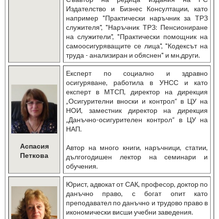
Издателство и Бизнес Консултации, като
например "Практически наръчник за ТРЗ
служителя", "Наръчник ТРЗ: Пенсиониране
на служители", "Практически помощник на
самоосигуряващите се лица", "Кодексът на
труда - анализиран и обяснен" и мн.други.
Експерт по социално и здравно
осигуряване, работила в УНСС и като
експерт в МТСП, директор на дирекция
„Осигурителни вноски и контрол“ в ЦУ на
НОИ, заместник директор на дирекция
„Данъчно-осигурителен контрол“ в ЦУ на
НАП.
Аспасия
Автор на много книги, наръчници, статии,
Петкова
дългогодишен лектор на семинари и
обучения.
Юрист, адвокат от САК, професор, доктор по
данъчно право, с богат опит като
преподавател по данъчно и трудово право в
икономически висши учебни заведения.