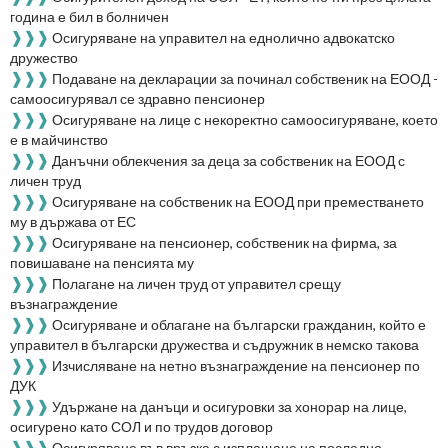
година е бил в болничен
❱❱❱
Осигуряване на управител на еднолично адвокатско
дружество
❱❱❱
Подаване на декларации за починал собственик на ЕООД -
самоосигурявал се здравно пенсионер
❱❱❱
Осигуряване на лице с некоректно самоосигуряване, което
е в майчинство
❱❱❱
Данъчни облекчения за деца за собственик на ЕООД с
личен труд
❱❱❱
Осигуряване на собственик на ЕООД при преместването
му в държава от ЕС
❱❱❱
Осигуряване на пенсионер, собственик на фирма, за
повишаване на пенсията му
❱❱❱
Полагане на личен труд от управител срещу
възнаграждение
❱❱❱
Осигуряване и облагане на български гражданин, който е
управител в български дружества и съдружник в немско такова
❱❱❱
Изчисляване на нетно възнаграждение на пенсионер по
ДУК
❱❱❱
Удържане на данъци и осигуровки за хонорар на лице,
осигурено като СОЛ и по трудов договор
❱❱❱
Осигуряване във връзка с изплащане на последно