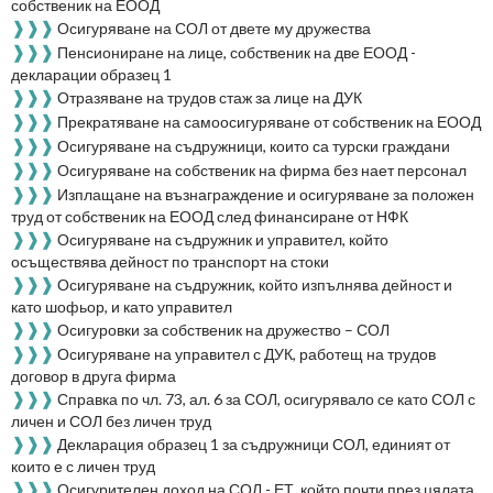
собственик на ЕООД
❱❱❱
Осигуряване на СОЛ от двете му дружества
❱❱❱
Пенсиониране на лице, собственик на две ЕООД -
декларации образец 1
❱❱❱
Отразяване на трудов стаж за лице на ДУК
❱❱❱
Прекратяване на самоосигуряване от собственик на ЕООД
❱❱❱
Осигуряване на съдружници, които са турски граждани
❱❱❱
Осигуряване на собственик на фирма без нает персонал
❱❱❱
Изплащане на възнаграждение и осигуряване за положен
труд от собственик на ЕООД след финансиране от НФК
❱❱❱
Осигуряване на съдружник и управител, който
осъществява дейност по транспорт на стоки
❱❱❱
Осигуряване на съдружник, който изпълнява дейност и
като шофьор, и като управител
❱❱❱
Осигуровки за собственик на дружество – СОЛ
❱❱❱
Осигуряване на управител с ДУК, работещ на трудов
договор в друга фирма
❱❱❱
Справка по чл. 73, ал. 6 за СОЛ, осигурявало се като СОЛ с
личен и СОЛ без личен труд
❱❱❱
Декларация образец 1 за съдружници СОЛ, единият от
които е с личен труд
❱❱❱
Осигурителен доход на СОЛ - ЕТ, който почти през цялата