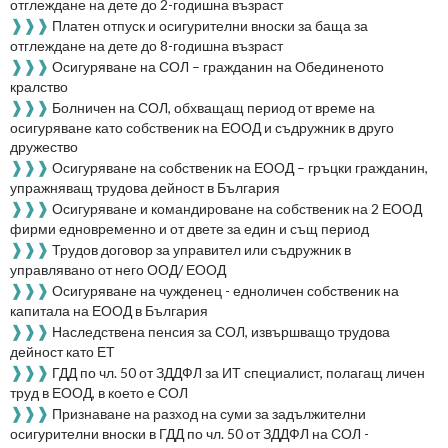
отглеждане на дете до 2-годишна възраст
❱❱❱
Платен отпуск и осигурителни вноски за баща за
отглеждане на дете до 8-годишна възраст
❱❱❱
Осигуряване на СОЛ – гражданин на Обединеното
кралство
❱❱❱
Болничен на СОЛ, обхващащ период от време на
осигуряване като собственик на ЕООД и съдружник в друго
дружество
❱❱❱
Осигуряване на собственик на ЕООД – гръцки гражданин,
упражняващ трудова дейност в България
❱❱❱
Осигуряване и командироване на собственик на 2 ЕООД
фирми едновременно и от двете за един и същ период
❱❱❱
Трудов договор за управител или съдружник в
управлявано от него ООД/ ЕООД
❱❱❱
Осигуряване на чужденец - едноличен собственик на
капитала на ЕООД в България
❱❱❱
Наследствена пенсия за СОЛ, извършващо трудова
дейност като ЕТ
❱❱❱
ГДД по чл. 50 от ЗДДФЛ за ИТ специалист, полагащ личен
труд в ЕООД, в което е СОЛ
❱❱❱
Признаване на разход на суми за задължителни
осигурителни вноски в ГДД по чл. 50 от ЗДДФЛ на СОЛ -