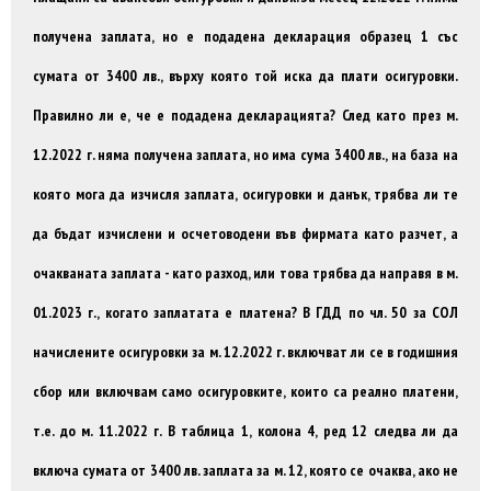
получена заплата, но е подадена декларация образец 1 със
сумата от 3400 лв., върху която той иска да плати осигуровки.
Правилно ли е, че е подадена декларацията? След като през м.
12.2022 г. няма получена заплата, но има сума 3400 лв., на база на
която мога да изчисля заплата, осигуровки и данък, трябва ли те
да бъдат изчислени и осчетоводени във фирмата като разчет, а
очакваната заплата - като разход, или това трябва да направя в м.
01.2023 г., когато заплатата е платена? В ГДД по чл. 50 за СОЛ
начислените осигуровки за м. 12.2022 г. включват ли се в годишния
сбор или включвам само осигуровките, които са реално платени,
т.е. до м. 11.2022 г. В таблица 1, колона 4, ред 12 следва ли да
включа сумата от 3400 лв. заплата за м. 12, която се очаква, ако не