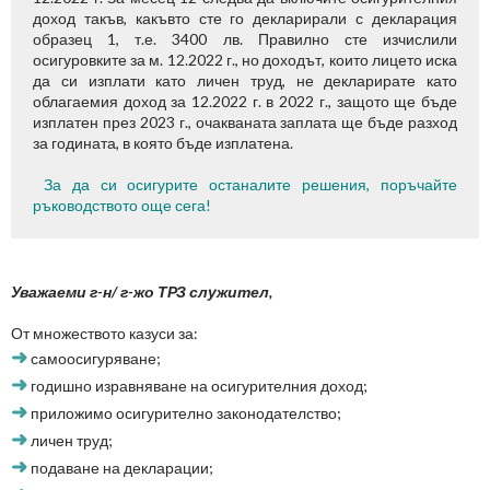
доход такъв, какъвто сте го декларирали с декларация
образец 1, т.е. 3400 лв. Правилно сте изчислили
осигуровките за м. 12.2022 г., но доходът, които лицето иска
да си изплати като личен труд, не декларирате като
облагаемия доход за 12.2022 г. в 2022 г., защото ще бъде
изплатен през 2023 г., очакваната заплата ще бъде разход
за годината, в която бъде изплатена.
За да си осигурите останалите решения, поръчайте
ръководството още сега!
Уважаеми г-н/ г-жо ТРЗ служител,
От множеството казуси за:
➜
самоосигуряване;
➜
годишно изравняване на осигурителния доход;
➜
приложимо осигурително законодателство;
➜
личен труд;
➜
подаване на декларации;