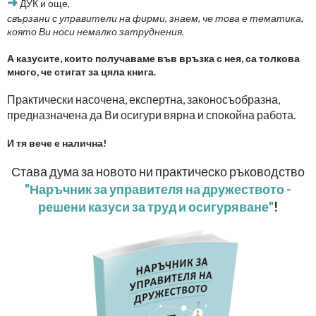
➜
ДУК и още,
свързани с управители на фирми, знаем, че това е тематика,
която Ви носи немалко затруднения.
А казусите, които получаваме във връзка с нея, са толкова
много, че стигат за цяла книга.
Практически насочена, експертна, законосъобразна,
предназначена да Ви осигури вярна и спокойна работа.
И тя вече е налична!
Става дума за новото ни практическо ръководство
"Наръчник за управителя на дружеството -
решени казуси за труд и осигуряване"
!