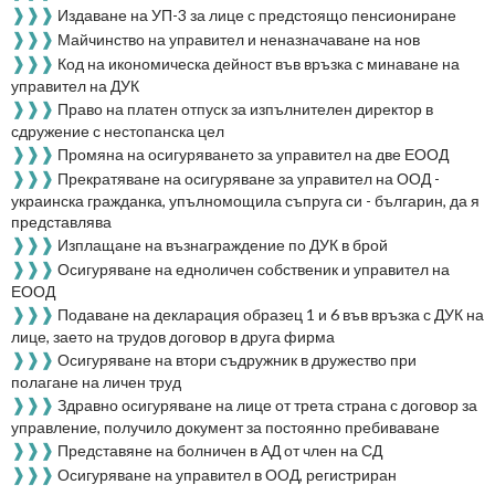
❱❱❱
Издаване на УП-3 за лице с предстоящо пенсиониране
❱❱❱
Майчинство на управител и неназначаване на нов
❱❱❱
Код на икономическа дейност във връзка с минаване на
управител на ДУК
❱❱❱
Право на платен отпуск за изпълнителен директор в
сдружение с нестопанска цел
❱❱❱
Промяна на осигуряването за управител на две ЕООД
❱❱❱
Прекратяване на осигуряване за управител на ООД -
украинска гражданка, упълномощила съпруга си - българин, да я
представлява
❱❱❱
Изплащане на възнаграждение по ДУК в брой
❱❱❱
Осигуряване на едноличен собственик и управител на
ЕООД
❱❱❱
Подаване на декларация образец 1 и 6 във връзка с ДУК на
лице, заето на трудов договор в друга фирма
❱❱❱
Осигуряване на втори съдружник в дружество при
полагане на личен труд
❱❱❱
Здравно осигуряване на лице от трета страна с договор за
управление, получило документ за постоянно пребиваване
❱❱❱
Представяне на болничен в АД от член на СД
❱❱❱
Осигуряване на управител в ООД, регистриран